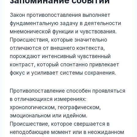
запоминание событий
Закон противопоставления выполняет
фундаментальную задачу в деятельности
мнемонической функции и чувствования.
Происшествия, которые значительно
отличаются от внешнего контекста,
порождают интенсивный чувственный
контраст, который спонтанно привлекает
фокус и усиливает системы сохранения.
Противопоставление способен проявляться
в отличающихся измерениях:
хронологическом, географическом,
эмоциональном или идейном.
Происшествие, которое свершается в
неподобающее момент или в неожиданном