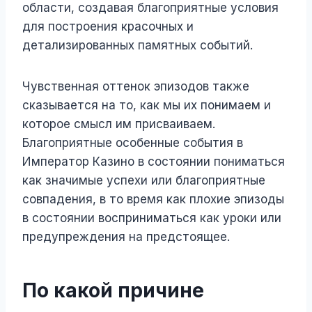
области, создавая благоприятные условия
для построения красочных и
детализированных памятных событий.
Чувственная оттенок эпизодов также
сказывается на то, как мы их понимаем и
которое смысл им присваиваем.
Благоприятные особенные события в
Император Казино в состоянии пониматься
как значимые успехи или благоприятные
совпадения, в то время как плохие эпизоды
в состоянии восприниматься как уроки или
предупреждения на предстоящее.
По какой причине