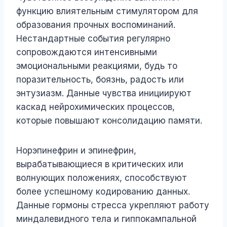
функцию влиятельным стимулятором для
образования прочных воспоминаний.
Нестандартные события регулярно
сопровождаются интенсивными
эмоциональными реакциями, будь то
поразительность, боязнь, радость или
энтузиазм. Данные чувства инициируют
каскад нейрохимических процессов,
которые повышают консолидацию памяти.
Норэпинефрин и эпинефрин,
вырабатывающиеся в критических или
волнующих положениях, способствуют
более успешному кодированию данных.
Данные гормоны стресса укрепляют работу
миндалевидного тела и гиппокампальной