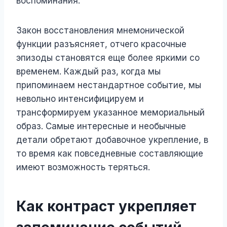
воспоминания.
Закон восстановления мнемонической
функции разъясняет, отчего красочные
эпизоды становятся еще более яркими со
временем. Каждый раз, когда мы
припоминаем нестандартное событие, мы
невольно интенсифицируем и
трансформируем указанное мемориальный
образ. Самые интересные и необычные
детали обретают добавочное укрепление, в
то время как повседневные составляющие
имеют возможность теряться.
Как контраст укрепляет