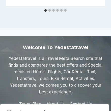
Welcome To Yedestatravel
Yedestatravel is a Travel Meta Search site that
finds and compares the best offers and Special
deals on Hotels, Flights, Car Rental, Taxi,
Transfers, Tours, Bike Rental, Activities.
Yedestatravel welcomes you to discover your
best experience.
Travel Blog
About Us
Contact Us