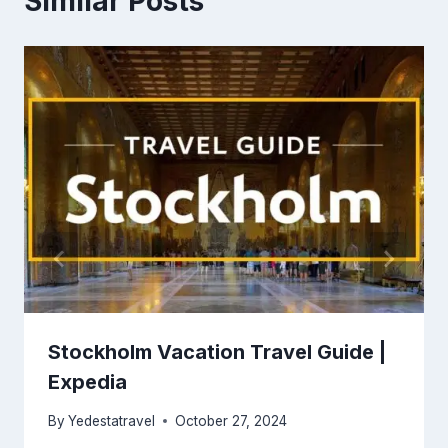
Similar Posts
Stockholm Vacation Travel Guide |
Expedia
By
Yedestatravel
October 27, 2024