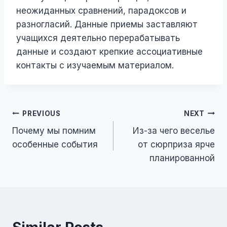
неожиданных сравнений, парадоксов и
разногласий. Данные приемы заставляют
учащихся деятельно перерабатывать
данные и создают крепкие ассоциативные
контакты с изучаемым материалом.
PREVIOUS
NEXT
Почему мы помним
Из-за чего веселье
особенные события
от сюрприза ярче
планированной