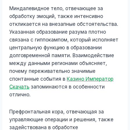
Миндалевидное тело, отвечающее за
обработку эмоций, также интенсивно
откликается на внезапные обстоятельства.
Указанная образование разума плотно
связана с гиппокампом, который исполняет
центральную функцию в образовании
долговременной памяти. Взаимодействие
между данными регионами объясняет,
почему переживательно значимые
спонтанные события в
Казино Император
Скачать
запоминаются в особенности
отлично.
Префронтальная кора, отвечающая за
управляющие операции и решения, также
задействована в обработке