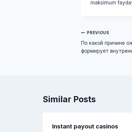
maksimum faydayı
PREVIOUS
По какой причине 
формирует внутрен
Similar Posts
 нам
Instant payout casinos