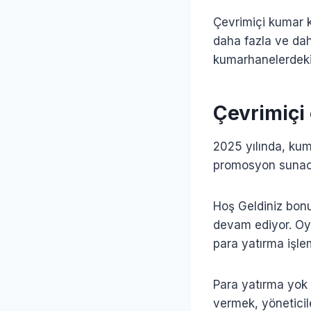
Çevrimiçi kumar kü
daha fazla ve dah
kumarhanelerdeki b
Çevrimiçi 
2025 yılında, kum
promosyon sunaca
Hoş Geldiniz bonu
devam ediyor. O
para yatırma işle
Para yatırma yok 
vermek, yöneticile