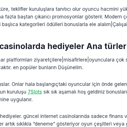
re, teklifler kuruluşlara tanıtıcı olur oyuncu hacmini yüks
a fazla baştan çıkarıcı promosyonlar gösterir. Modern ç
aşlıca kategorileri ödülleri bonuslarla ele alalım|Çalışa
casinolarda hediyeler Ana türler
ar platformları ziyaretçilere|misafirlere|oyunculara çok 
ktır. en popüler bunların Düşünelim.
slar. Onlar hala başlangıçtaki oyuncular için önde gele
yun kuruluşu
7Slots
sık sık aşamalı hoş geldiniz bonusları 
mine uygulanır.
hediyeler. güncel internet casinolarında sadece finans 
r artık sıklıkla “deneme” gösteriyor oyun çeşitleri veya 