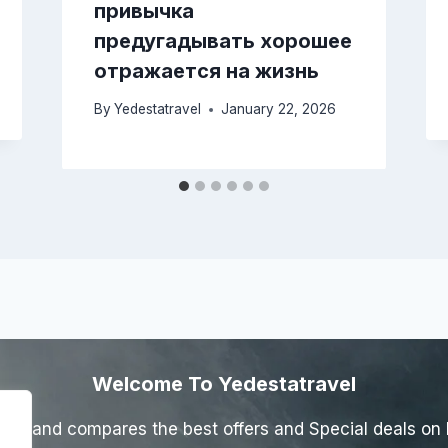
привычка
предугадывать хорошее
отражается на жизнь
By
Yedestatravel
January 22, 2026
Welcome To Yedestatravel
inds and compares the best offers and Special deals on Ho