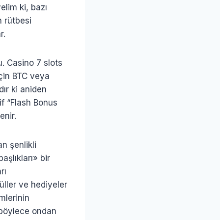
elim ki, bazı
 rütbesi
r.
u. Casino 7 slots
için BTC veya
dır ki aniden
lif “Flash Bonus
enir.
n şenlikli
şlıkları» bir
rı
üller ve hediyeler
mlerinin
ı, böylece ondan