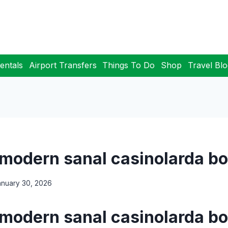
entals
Airport Transfers
Things To Do
Shop
Travel Bl
r modern sanal casinolarda b
anuary 30, 2026
r modern sanal casinolarda b