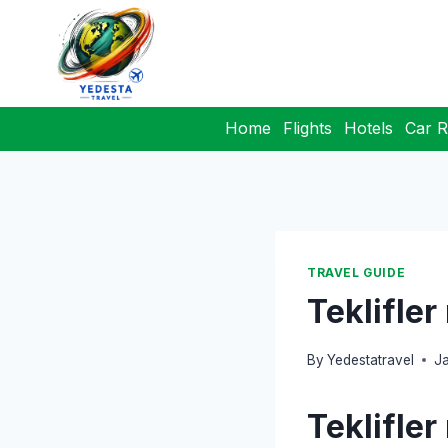
Home
Flights
Hotels
Car R
TRAVEL GUIDE
Teklifle
By
Yedestatravel
J
Teklifle