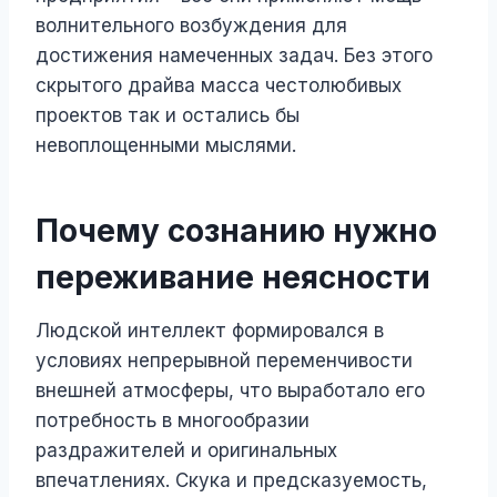
волнительного возбуждения для
достижения намеченных задач. Без этого
скрытого драйва масса честолюбивых
проектов так и остались бы
невоплощенными мыслями.
Почему сознанию нужно
переживание неясности
Людской интеллект формировался в
условиях непрерывной переменчивости
внешней атмосферы, что выработало его
потребность в многообразии
раздражителей и оригинальных
впечатлениях. Скука и предсказуемость,