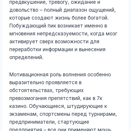
предвкушение, тревогу, ожидание и
довольство – полный диапазон ощущений,
которые создают жизнь более богатой.
Побуждающий пик возникает именно в
мгновения непредсказуемости, когда мозг
активирует сверх возможности для
переработки информации и вынесения
определений.
Мотивационная роль волнения особенно
выразительно проявляется в
обстоятельствах, требующих
превозмогания препятствий, как в 7к
казино. Обучающиеся, штудирующие к
экзаменам, спортсмены перед турнирами,
предприниматели, стартующие
предприятия – все они применяют мощь