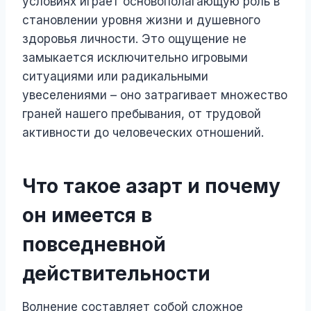
условиях играет основополагающую роль в
становлении уровня жизни и душевного
здоровья личности. Это ощущение не
замыкается исключительно игровыми
ситуациями или радикальными
увеселениями – оно затрагивает множество
граней нашего пребывания, от трудовой
активности до человеческих отношений.
Что такое азарт и почему
он имеется в
повседневной
действительности
Волнение составляет собой сложное