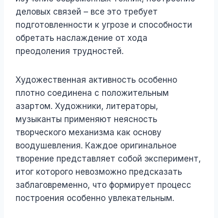
деловых связей – все это требует
подготовленности к угрозе и способности
обретать наслаждение от хода
преодоления трудностей.
Художественная активность особенно
плотно соединена с положительным
азартом. Художники, литераторы,
музыканты применяют неясность
творческого механизма как основу
воодушевления. Каждое оригинальное
творение представляет собой эксперимент,
итог которого невозможно предсказать
заблаговременно, что формирует процесс
построения особенно увлекательным.