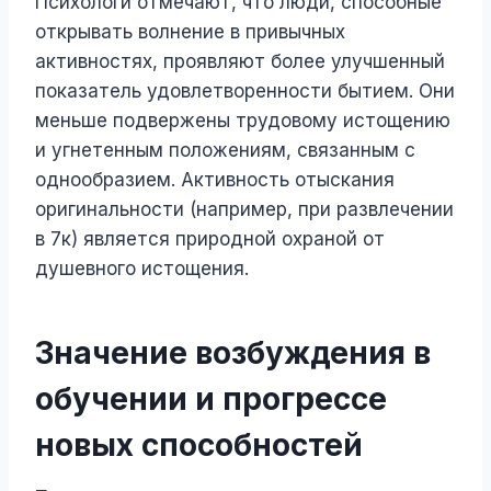
Психологи отмечают, что люди, способные
открывать волнение в привычных
активностях, проявляют более улучшенный
показатель удовлетворенности бытием. Они
меньше подвержены трудовому истощению
и угнетенным положениям, связанным с
однообразием. Активность отыскания
оригинальности (например, при развлечении
в 7к) является природной охраной от
душевного истощения.
Значение возбуждения в
обучении и прогрессе
новых способностей