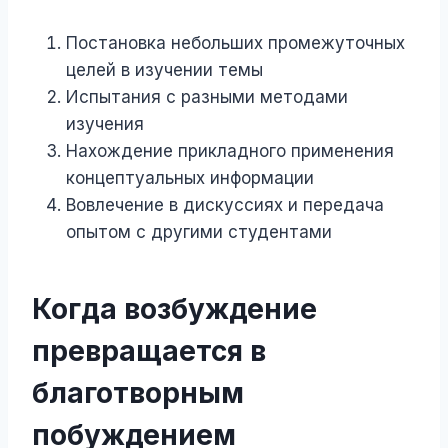
Постановка небольших промежуточных
целей в изучении темы
Испытания с разными методами
изучения
Нахождение прикладного применения
концептуальных информации
Вовлечение в дискуссиях и передача
опытом с другими студентами
Когда возбуждение
превращается в
благотворным
побуждением