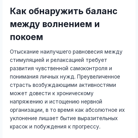
Как обнаружить баланс
между волнением и
покоем
Отыскание наилучшего равновесия между
стимуляцией и релаксацией требует
развития чувственной самоконтроля и
понимания личных нужд. Преувеличенное
страсть возбуждающими активностями
может довести к хроническому
напряжению и истощению нервной
организации, в то время как абсолютное их
уклонение лишает бытие выразительных
красок и побуждения к прогрессу.