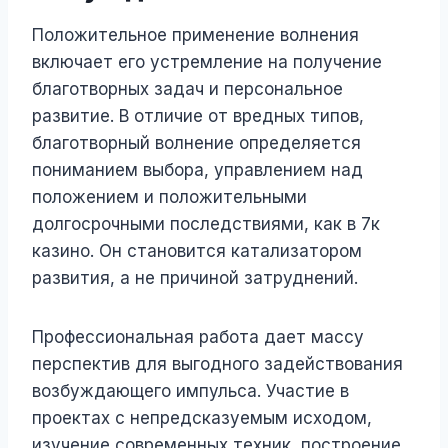
Положительное применение волнения
включает его устремление на получение
благотворных задач и персональное
развитие. В отличие от вредных типов,
благотворный волнение определяется
пониманием выбора, управлением над
положением и положительными
долгосрочными последствиями, как в 7к
казино. Он становится катализатором
развития, а не причиной затруднений.
Профессиональная работа дает массу
перспектив для выгодного задействования
возбуждающего импульса. Участие в
проектах с непредсказуемым исходом,
изучение современных техник, построение