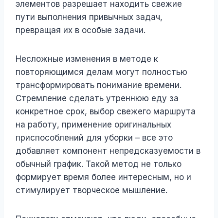
элементов разрешает находить свежие
пути выполнения привычных задач,
превращая их в особые задачи.
Несложные изменения в методе к
повторяющимся делам могут полностью
трансформировать понимание времени.
Стремление сделать утреннюю еду за
конкретное срок, выбор свежего маршрута
на работу, применение оригинальных
приспособлений для уборки – все это
добавляет компонент непредсказуемости в
обычный график. Такой метод не только
формирует время более интересным, но и
стимулирует творческое мышление.