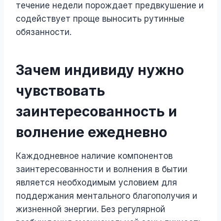
течение недели порождает предвкушение и
содействует проще выносить рутинные
обязанности.
Зачем индивиду нужно
чувствовать
заинтересованность и
волнение ежедневно
Каждодневное наличие компонентов
заинтересованности и волнения в бытии
является необходимым условием для
поддержания ментального благополучия и
жизненной энергии. Без регулярной